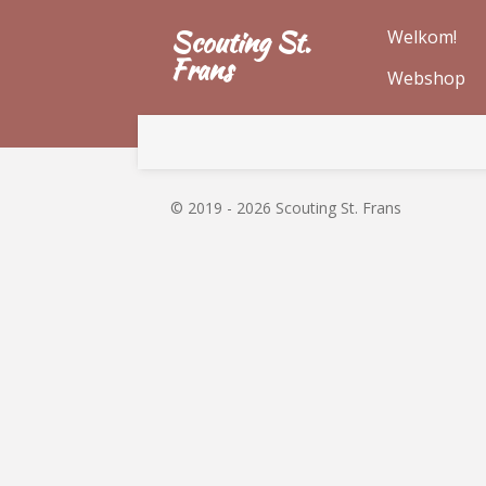
Ga
Scouting St.
Welkom!
direct
Frans
Webshop
naar
de
hoofdinhoud
© 2019 - 2026 Scouting St. Frans