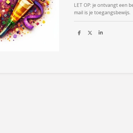
LET OP: je ontvangt een b
mail is je toegangsbewijs.
D
D
S
e
e
h
l
e
a
e
l
r
n
e