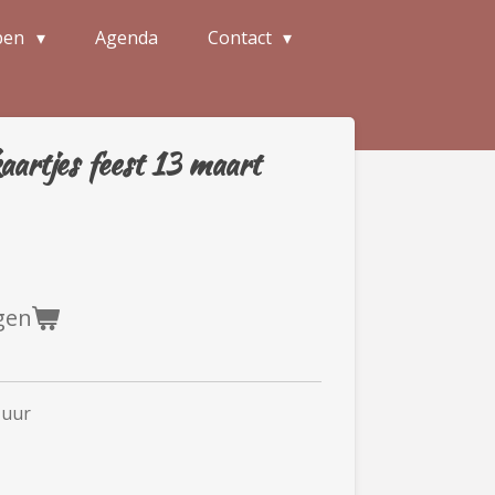
pen
Agenda
Contact
aartjes feest 13 maart
gen
 uur