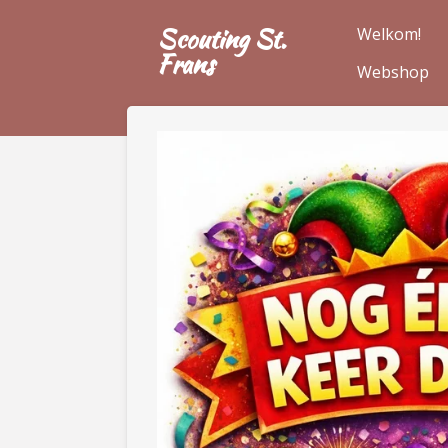
Ga
Scouting St.
Welkom!
direct
Frans
Webshop
naar
de
hoofdinhoud