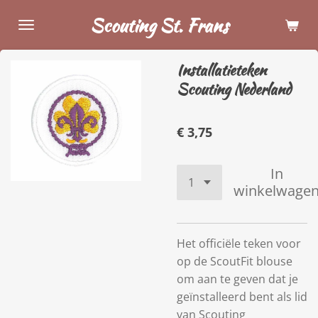
Ga
Scouting St. Frans
direct
naar
Installatieteken
de
Scouting Nederland
hoofdinhoud
€ 3,75
In
winkelwage
Het officiële teken voor
op de ScoutFit blouse
om aan te geven dat je
geïnstalleerd bent als lid
van Scouting